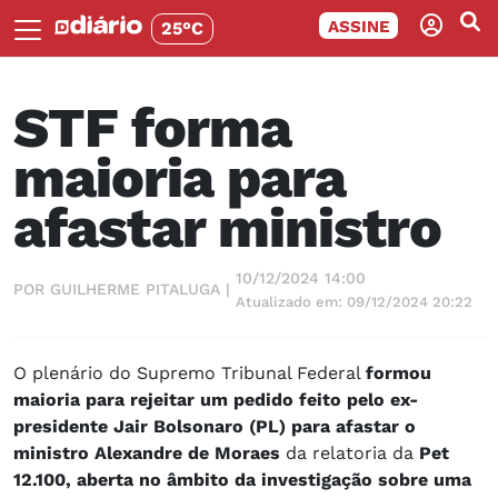
ASSINE
25°C
STF forma
maioria para
afastar ministro
10/12/2024 14:00
POR GUILHERME PITALUGA |
Atualizado em: 09/12/2024 20:22
O plenário do Supremo Tribunal Federal
formou
maioria para rejeitar um pedido feito pelo ex-
presidente Jair Bolsonaro (PL) para afastar o
ministro Alexandre de Moraes
da relatoria da
Pet
12.100, aberta no âmbito da investigação sobre uma