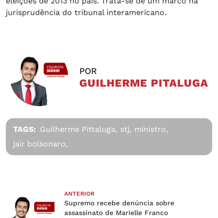
eleições de 2013 no país. Trata-se de um marco na
jurisprudência do tribunal interamericano.
POR
GUILHERME PITALUGA
TAGS:
Guilherme Pittaluga,
stj,
ministro,
jair bolsonaro,
ANTERIOR
Supremo recebe denúncia sobre
assassinato de Marielle Franco