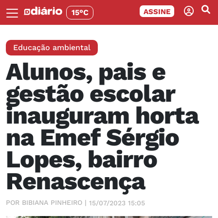
ASSINE
15°C
Educação ambiental
Alunos, pais e
gestão escolar
inauguram horta
na Emef Sérgio
Lopes, bairro
Renascença
POR BIBIANA PINHEIRO |
15/07/2023 15:05