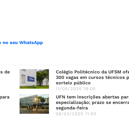
ião no seu WhatsApp
os de
Colégio Politécnico da UFSM of
300 vagas em cursos técnicos 
sorteio público
11/05/2025 19:00
para
UFN tem inscrições abertas par
especialização; prazo se encerr
segunda-feira
06/03/2025 11:50