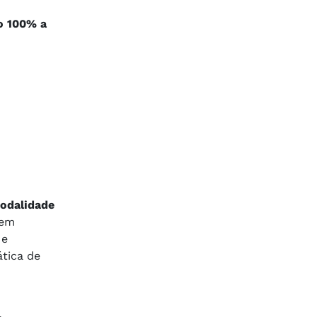
o 100% a
modalidade
 em
 e
tica de