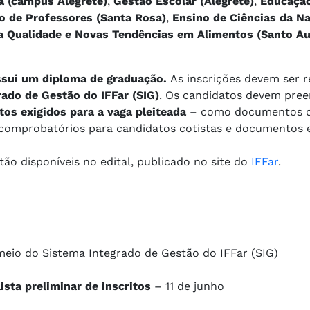
a (campus Alegrete)
,
Gestão Escolar (Alegrete)
,
Educaçã
 de Professores (Santa Rosa)
,
Ensino de Ciências da Na
a Qualidade e Novas Tendências em Alimentos (Santo Au
ssui um diploma de graduação.
As inscrições devem ser r
ado de Gestão do IFFar (SIG)
. Os candidatos devem pree
os exigidos para a vaga pleiteada
– como documentos 
 comprobatórios para candidatos cotistas e documentos e
ão disponíveis no edital, publicado no site do
IFFar
.
 meio do Sistema Integrado de Gestão do IFFar (SIG)
ista preliminar de inscritos
– 11 de junho