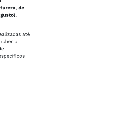
o
tureza, de
gusto).
ealizadas até
ncher o
de
specíficos