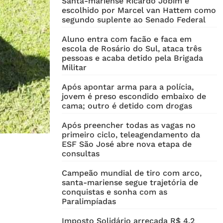
Santa-mariense Ricardo Jobim é
escolhido por Marcel van Hattem como
segundo suplente ao Senado Federal
Aluno entra com facão e faca em
escola de Rosário do Sul, ataca três
pessoas e acaba detido pela Brigada
Militar
Após apontar arma para a polícia,
jovem é preso escondido embaixo de
cama; outro é detido com drogas
Após preencher todas as vagas no
primeiro ciclo, teleagendamento da
ESF São José abre nova etapa de
consultas
Campeão mundial de tiro com arco,
santa-mariense segue trajetória de
conquistas e sonha com as
Paralimpíadas
Imposto Solidário arrecada R$ 4,2