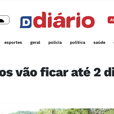
A
esportes
geral
polícia
política
saúde
itos vão ficar até 2