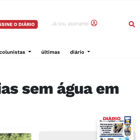
Já sou assinante
SSINE O DIÁRIO
colunistas
últimas
diário
 dias sem água em