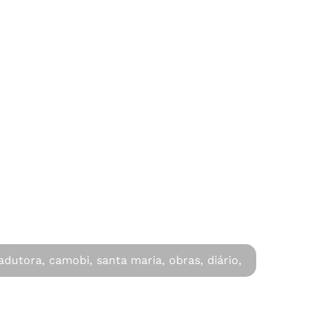
adutora,
camobi,
santa maria,
obras,
diário,