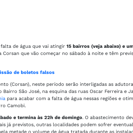
falta de água que vai atingir
15 bairros (veja abaixo) e um
a Corsan que vão começar no sábado à noite e têm previ
issão de boletos falsos
 (Corsan), neste período serão interligadas as adutoras
 Bairro São José, na esquina das ruas Oscar Ferreira e 
hia
para acabar com a falta de água nessas regiões e otim
rro Camobi.
bado e termina às 22h de domingo
. O abastecimento de
is já previstos, outras localidades podem sofrer eventual
 pela metade o volume de água tratada durante as instala