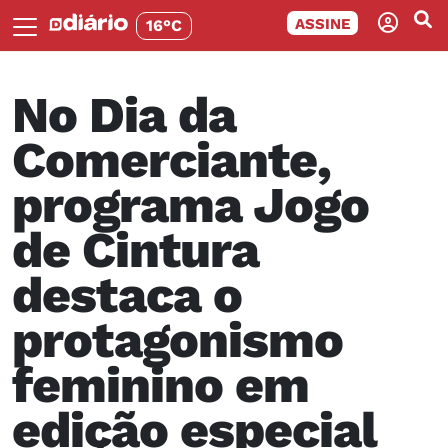
ASSINE
16°C
No Dia da
Comerciante,
programa Jogo
de Cintura
destaca o
protagonismo
feminino em
edição especial