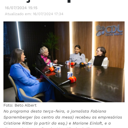
16/07/2024 15:15
Atualizado em: 16/07/2024 17:34
Foto: Beto Albert
No programa desta terça-feira, a jornalista Fabiana
Sparremberger (ao centro da mesa) recebeu as empresárias
Cristiane Ritter (a partir da esq.) e Mariane Einloft, e a