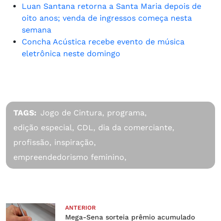
Luan Santana retorna a Santa Maria depois de
oito anos; venda de ingressos começa nesta
semana
Concha Acústica recebe evento de música
eletrônica neste domingo
TAGS:
Jogo de Cintura,
programa,
edição especial,
CDL,
dia da comerciante,
profissão,
inspiração,
empreendedorismo feminino,
ANTERIOR
Mega-Sena sorteia prêmio acumulado