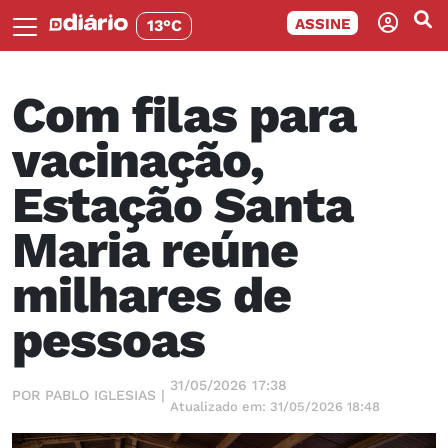
ASSINE
13°C
Com filas para
vacinação,
Estação Santa
Maria reúne
milhares de
pessoas
31/05/2026 17:38
POR PABLO IGLESIAS |
Atualizado em: 31/05/2026 18:48