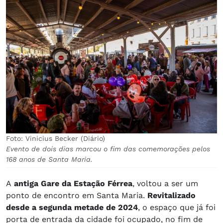
Foto: Vinicius Becker (Diário)
Evento de dois dias marcou o fim das comemorações pelos
168 anos de Santa Maria.
A
antiga Gare da Estação Férrea
, voltou a ser um
ponto de encontro em Santa Maria.
Revitalizado
desde a segunda metade de 2024
, o espaço que já foi
porta de entrada da cidade foi ocupado, no fim de