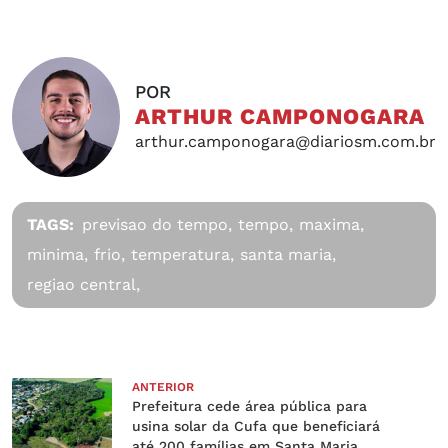
POR
ARTHUR CAMPONOGARA
arthur.camponogara@diariosm.com.br
TAGS:
previsao do tempo,
tempo,
maxima,
minima,
frio,
temperatura,
santa maria,
regiao central,
ANTERIOR
Prefeitura cede área pública para
usina solar da Cufa que beneficiará
até 200 famílias em Santa Maria