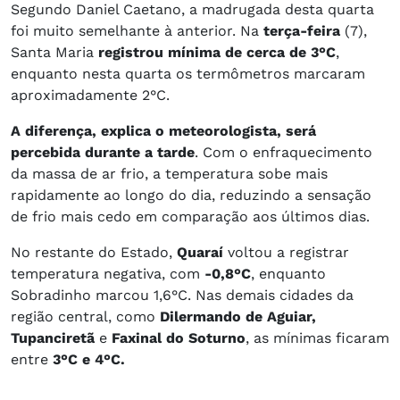
Segundo Daniel Caetano, a madrugada desta quarta
foi muito semelhante à anterior. Na
terça-feira
(7),
Santa Maria
registrou mínima de cerca de 3°C
,
enquanto nesta quarta os termômetros marcaram
aproximadamente 2°C.
A diferença, explica o meteorologista, será
percebida durante a tarde
. Com o enfraquecimento
da massa de ar frio, a temperatura sobe mais
rapidamente ao longo do dia, reduzindo a sensação
de frio mais cedo em comparação aos últimos dias.
No restante do Estado,
Quaraí
voltou a registrar
temperatura negativa, com
-0,8°C
, enquanto
Sobradinho marcou 1,6°C. Nas demais cidades da
região central, como
Dilermando de Aguiar,
Tupanciretã
e
Faxinal do Soturno
, as mínimas ficaram
entre
3°C e 4°C.