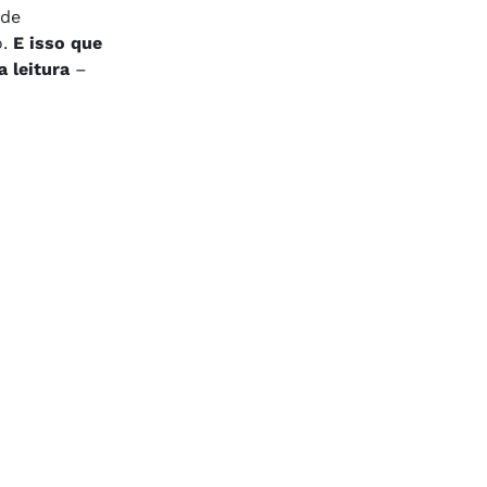
 de
o.
E isso que
a leitura
–