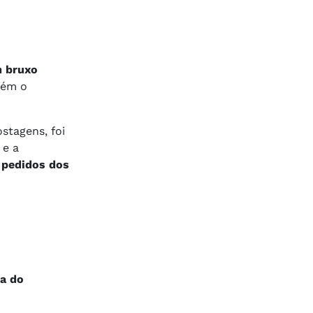
m bruxo
bém o
stagens, foi
 e a
s pedidos dos
ra do