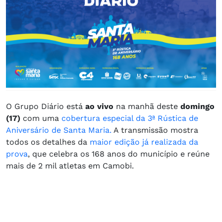
​​​O Grupo Diário está
ao vivo
na manhã deste
domingo
(17)
com uma
cobertura especial da 3ª Rústica de
Aniversário de Santa Maria.
A transmissão mostra
todos os detalhes da
maior edição já realizada da
prova
, que celebra os 168 anos do município e reúne
mais de 2 mil atletas em Camobi.