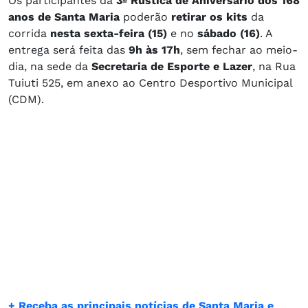
Os participantes da
3ª Rústica de Aniversário dos 168
anos de Santa Maria
poderão
retirar os kits
da
corrida
nesta sexta-feira (15)
e no
sábado (16)
. A
entrega será feita das
9h às 17h
, sem fechar ao meio-
dia, na sede da
Secretaria de Esporte e Lazer
, na Rua
Tuiuti 525, em anexo ao Centro Desportivo Municipal
(CDM).
+ Receba as principais notícias de Santa Maria e