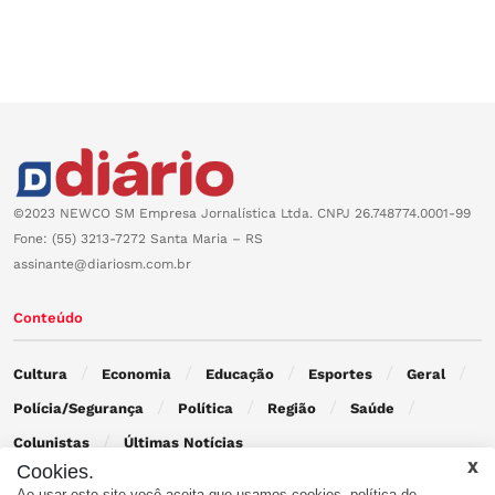
©2023 NEWCO SM Empresa Jornalística Ltda. CNPJ 26.748774.0001-99
Fone: (55) 3213-7272 Santa Maria – RS
assinante@diariosm.com.br
Conteúdo
Cultura
Economia
Educação
Esportes
Geral
Polícia/Segurança
Política
Região
Saúde
Colunistas
Últimas Notícias
Cookies.
Ao usar este site você aceita que usamos cookies.
política de