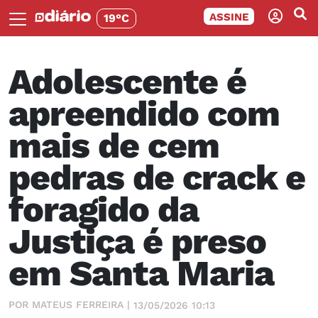
ASSINE
19°C
Adolescente é
apreendido com
mais de cem
pedras de crack e
foragido da
Justiça é preso
em Santa Maria
POR MATEUS FERREIRA |
13/05/2026 10:13