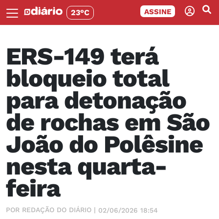
ASSINE
23°C
ERS-149 terá
bloqueio total
para detonação
de rochas em São
João do Polêsine
nesta quarta-
feira
POR REDAÇÃO DO DIÁRIO |
02/06/2026 18:54