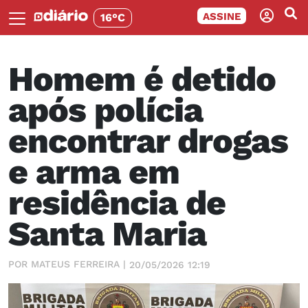
ASSINE
16°C
Homem é detido
após polícia
encontrar drogas
e arma em
residência de
Santa Maria
POR MATEUS FERREIRA |
20/05/2026 12:19