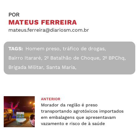
POR
MATEUS FERREIRA
mateus.ferreira@diariosm.com.br
TAGS:
Homem preso,
tráfico de drogas,
Bairro Itararé,
2º Batalhão de Choque,
2º BPChq,
Brigada Militar,
Santa Maria,
ANTERIOR
Morador da região é preso
transportando agrotóxicos importados
em embalagens que apresentavam
vazamento e risco de à saúde