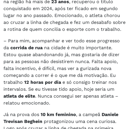
na região há mais de
23 anos
, recuperou o título
conquistado em 2024, após ter ficado em segundo
lugar no ano passado. Emocionado, o atleta chorou
ao cruzar a linha de chegada e fez um desabafo sobre
a rotina de quem concilia o esporte com o trabalho.
– Para mim, acompanhar e ver todo esse progresso
da
corrida de rua
na cidade é muito importante.
Estou quase abandonando já, mas gostaria de dizer
para as pessoas não desistirem nunca. Falta apoio,
falta incentivo, é difícil, mas ver a gurizada nova
começando a correr é o que me dá motivação. Eu
trabalho
12 horas por dia
e só consigo treinar nos
intervalos. Se eu tivesse tido apoio, hoje seria um
atleta de elite
. Nunca consegui ser apenas atleta –
relatou emocionado.
Já na prova dos
10 km feminino
, a campeã
Daniele
Trevisan Beghein
protagonizou uma cena curiosa.
Logo após cruzar a linha de chegada na primeira