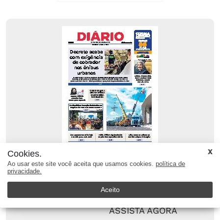
Cookies.
LEIA A EDIÇÃO DIGITAL
Ao usar este site você aceita que usamos cookies.
política de
Quinta-feira, 06 de Agosto
privacidade.
Aceito
AO VIVO
ASSISTA AGORA