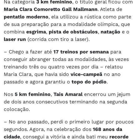
Na categoria
3 km feminino
, o título geral ficou com
Maria Clara Comoretto Gall Mallmann
. Atleta de
pentatlo moderno
, ela utilizou a rústica como parte
de sua preparação para a modalidade olímpica, que
combina
esgrima
,
pista de obstáculos
,
natação
e o
laser run
(corrida com tiro a laser).
– Chego a fazer até
17 treinos por semana
para
conseguir abranger todas as modalidades, às vezes
treinando três ou quatro vezes por dia – relatou
Maria Clara, que havia sido
vice-campeã
no ano
passado e agora garantiu o
topo do pódio
.
Nos
5 km feminino
,
Tais Amaral
encerrou um jejum
de dois anos consecutivos terminando na segunda
colocação.
– No ano passado, perdi o primeiro lugar por poucos
segundos. Agora, na celebração dos
168 anos da
cidade
, consegui a vitória e ainda bati meu
recorde