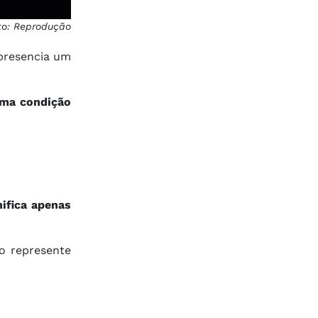
to: Reprodução
 presencia um
uma condição
ifica apenas
o represente