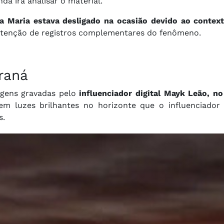
nda irá analisar o material.
ta Maria estava desligado na ocasião devido ao contex
obtenção de registros complementares do fenômeno.
raná
gens gravadas pelo
influenciador digital Mayk Leão, no
ecem luzes brilhantes no horizonte que o influenciador
s.