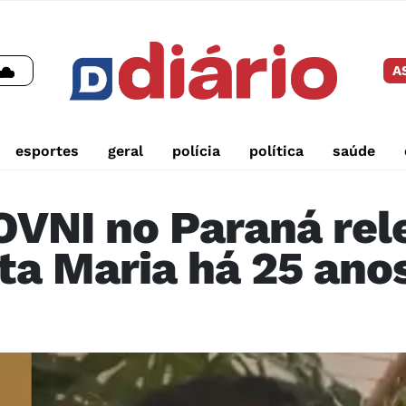
A
esportes
geral
polícia
política
saúde
OVNI no Paraná re
ta Maria há 25 ano