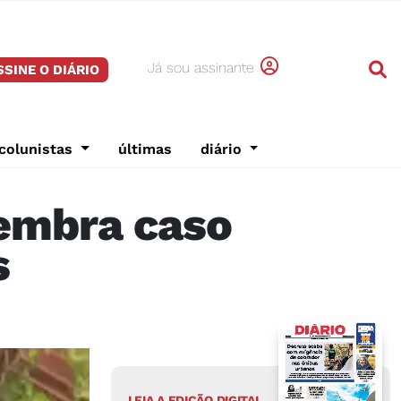
Já sou assinante
SSINE O DIÁRIO
colunistas
últimas
diário
lembra caso
s
LEIA A EDIÇÃO DIGITAL