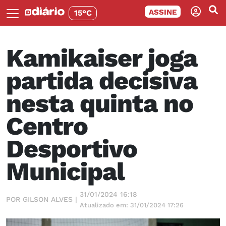
ASSINE
15°C
Kamikaiser joga
partida decisiva
nesta quinta no
Centro
Desportivo
Municipal
31/01/2024 16:18
POR GILSON ALVES |
Atualizado em: 31/01/2024 17:26