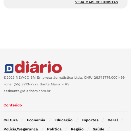
VEJA MAIS COLUNISTAS
©2023 NEWCO SM Empresa Jornalística Ltda. CNPJ 26.748774.0001-99
Fone: (55) 3213-7272 Santa Maria – RS
assinante@diariosm.com.br
Conteúdo
Cultura
Economia
Educação
Esportes
Geral
Polícia/Segurança
Política
Região
Saúde