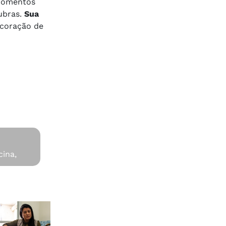
 momentos
ubras.
Sua
 coração de
cina,