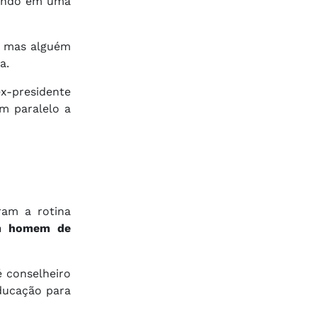
tando em uma
a, mas alguém
a.
x-presidente
m paralelo a
ram a rotina
um homem de
é conselheiro
ducação para