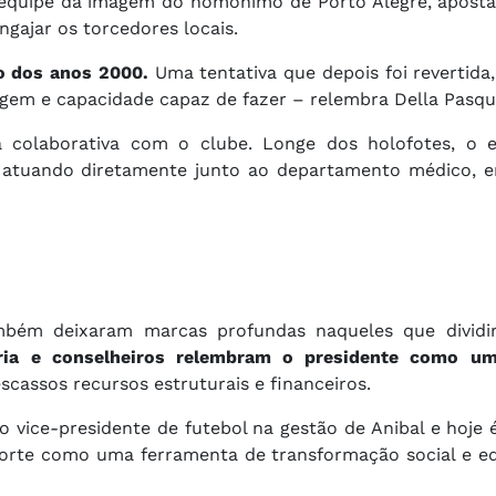
a equipe da imagem do homônimo de Porto Alegre, apos
ngajar os torcedores locais.
o dos anos 2000.
Uma tentativa que depois foi revertid
agem e capacidade capaz de fazer – relembra Della Pasqu
 colaborativa com o clube. Longe dos holofotes, o e
, atuando diretamente junto ao departamento médico, e
mbém deixaram marcas profundas naqueles que dividi
oria e conselheiros relembram o presidente como 
assos recursos estruturais e financeiros.
 vice-presidente de futebol na gestão de Anibal e hoje 
sporte como uma ferramenta de transformação social e e