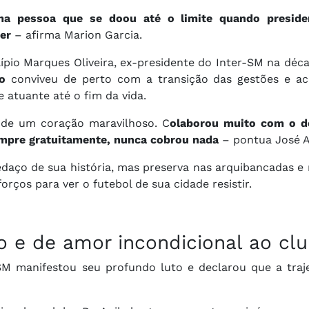
a pessoa que se doou até o limite quando preside
er
– afirma Marion Garcia.
ípio Marques Oliveira, ex-presidente do Inter-SM na déc
io
conviveu de perto com a transição das gestões e 
atuante até o fim da vida.
 de um coração maravilhoso. C
olaborou muito com o d
empre gratuitamente, nunca cobrou nada
– pontua José Al
daço de sua história, mas preserva nas arquibancadas e 
os para ver o futebol de sua cidade resistir.
 e de amor incondicional ao clu
r-SM manifestou seu profundo luto e declarou que a traj