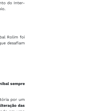
nto do Inter-
io.
al Rolim foi
 que desafiam
nibal sempre
tória por um
lteração das