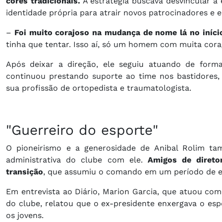
cores tradicionais.
A estratégia buscava desvincular 
identidade própria para atrair novos patrocinadores e e
–
Foi muito corajoso na mudança de nome lá no iníci
tinha que tentar. Isso aí, só um homem com muita cor
Após deixar a direção, ele seguiu atuando de forma
continuou prestando suporte ao time nos bastidores
sua profissão de ortopedista e traumatologista.
"Guerreiro do esporte"
O pioneirismo e a generosidade de Anibal Rolim ta
administrativa do clube com ele.
Amigos de diret
transição
, que assumiu o comando em um período de esc
Em entrevista ao Diário, Marion Garcia, que atuou como
do clube, relatou que o ex-presidente enxergava o e
os jovens.