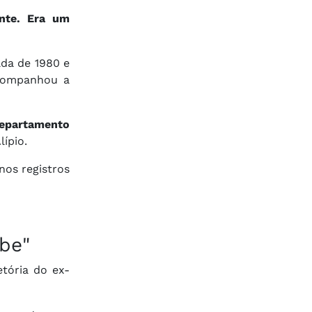
nte. Era um
ada de 1980 e
acompanhou a
epartamento
ípio.
nos registros
be"
etória do ex-