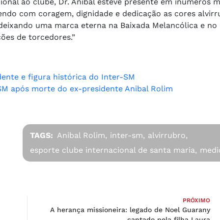
ional ao clube, Dr. Anibal esteve presente em inúmeros
endo com coragem, dignidade e dedicação as cores alvirr
 deixando uma marca eterna na Baixada Melancólica e no
ões de torcedores.”
ente e figura histórica do Inter-SM
-SM após morte do ex-presidente Anibal Rolim
TAGS:
Anibal Rolim,
inter-sm,
alvirrubro,
esporte clube internacional de santa maria,
medi
PRÓXIMO
A herança missioneira: legado de Noel Guarany
cantado pela filha Laura