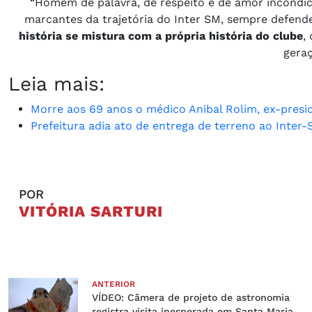
“Homem de palavra, de respeito e de amor incondic
marcantes da trajetória do Inter SM, sempre defend
história se mistura com a própria história do clube
,
geraç
Leia mais:
Morre aos 69 anos o médico Anibal Rolim, ex-presid
Prefeitura adia ato de entrega de terreno ao Inter
POR
VITÓRIA SARTURI
ANTERIOR
VÍDEO: Câmera de projeto de astronomia
registra visita inesperada em Santa Maria