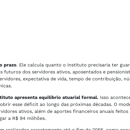
o prazo
. Ele calcula quanto o instituto precisaria ter gu
s futuros dos servidores ativos, aposentados e pensionist
ervidores, expectativa de vida, tempo de contribuição, n
micas.
tituto apresenta equilíbrio atuarial formal.
Isso acontec
obrir esse déficit ao longo das próximas décadas. O mod
idores ativos, além de aportes financeiros anuais feitos
gar a R$ 94 milhões.
em realizados corretamente até o fim de 2056, como prev