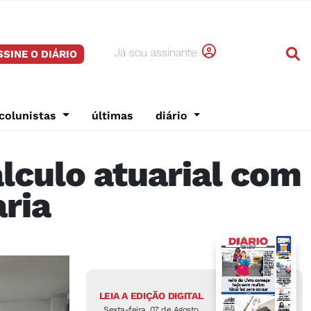
Já sou assinante
SSINE O DIÁRIO
colunistas
últimas
diário
álculo atuarial com
aria
LEIA A EDIÇÃO DIGITAL
Sexta-feira, 07 de Agosto