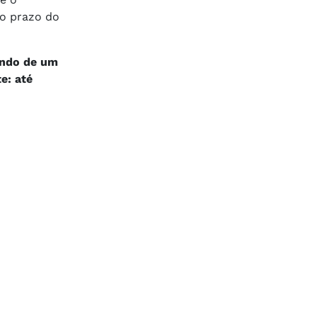
go prazo do
ando de um
e: até