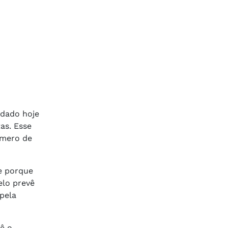
ardado hoje
as. Esse
úmero de
e porque
elo prevê
 pela
ê o