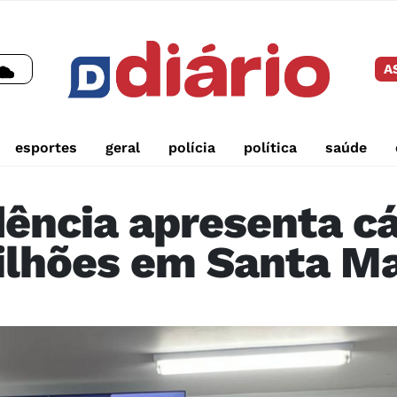
A
esportes
geral
polícia
política
saúde
dência apresenta c
bilhões em Santa M