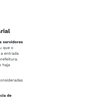
rial
s servidores
u que o
, a entrada
refeitura.
o haja
consideradas
cia de