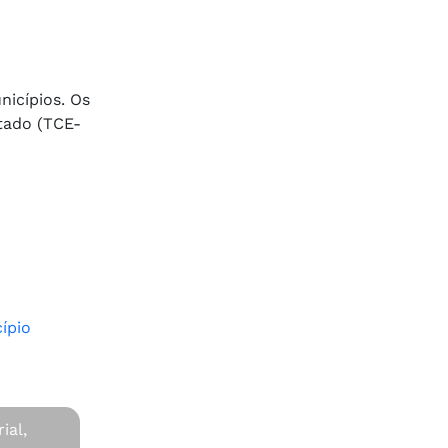
nicípios. Os
tado (TCE-
ípio
ial,