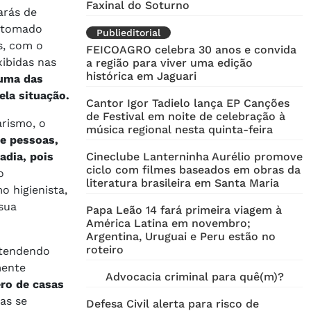
Faxinal do Soturno
arás de
m tomado
Publieditorial
s, com o
FEICOAGRO celebra 30 anos e convida
xibidas nas
a região para viver uma edição
histórica em Jaguari
uma das
ela situação.
Cantor Igor Tadielo lança EP Canções
de Festival em noite de celebração à
rismo, o
música regional nesta quinta-feira
de pessoas,
adia, pois
Cineclube Lanterninha Aurélio promove
ciclo com filmes baseados em obras da
o
literatura brasileira em Santa Maria
o higienista,
sua
Papa Leão 14 fará primeira viagem à
América Latina em novembro;
Argentina, Uruguai e Peru estão no
roteiro
entendendo
mente
Advocacia criminal para quê(m)?
ro de casas
las se
Defesa Civil alerta para risco de