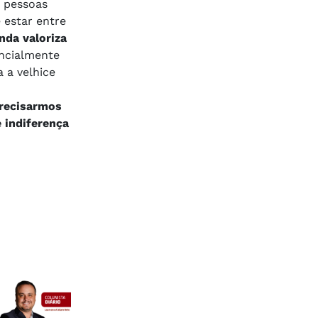
s pessoas
 estar entre
nda valoriza
encialmente
 a velhice
precisarmos
 indiferença