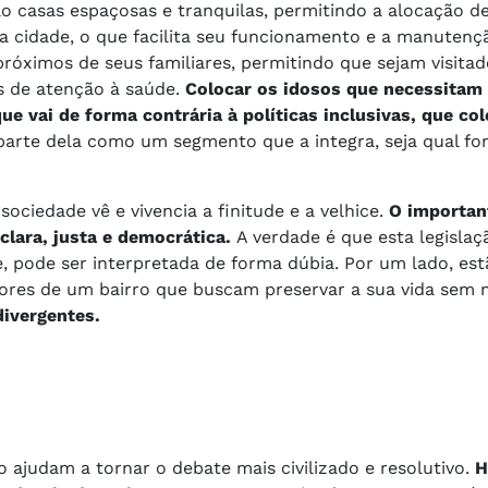
são casas espaçosas e tranquilas, permitindo a alocação
da cidade, o que facilita seu funcionamento e a manuten
 próximos de seus familiares, permitindo que sejam visita
s de atenção à saúde.
Colocar os idosos que necessitam 
ue vai de forma contrária à políticas inclusivas, que c
parte dela como um segmento que a integra, seja qual fo
ciedade vê e vivencia a finitude e a velhice.
O importan
clara, justa e democrática.
A verdade é que esta legislaç
te, pode ser interpretada de forma dúbia. Por um lado, es
dores de um bairro que buscam preservar a sua vida sem
divergentes.
 ajudam a tornar o debate mais civilizado e resolutivo.
H