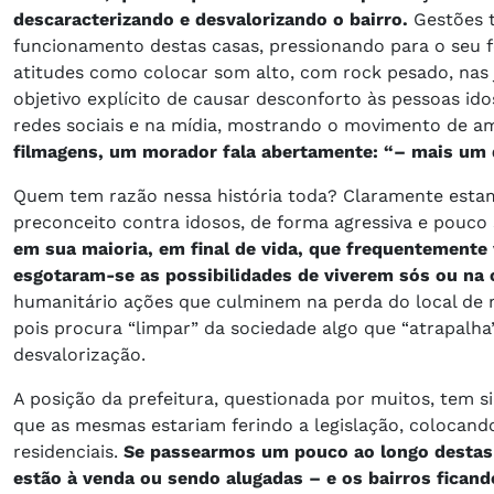
descaracterizando e desvalorizando o bairro.
Gestões t
funcionamento destas casas, pressionando para o seu 
atitudes como colocar som alto, com rock pesado, nas j
objetivo explícito de causar desconforto às pessoas id
redes sociais e na mídia, mostrando o movimento de am
filmagens, um morador fala abertamente: “– mais um d
Quem tem razão nessa história toda? Claramente estam
preconceito contra idosos, de forma agressiva e pouco 
em sua maioria, em final de vida, que frequentemente 
esgotaram-se as possibilidades de viverem sós ou na
humanitário ações que culminem na perda do local de mo
pois procura “limpar” da sociedade algo que “atrapalha
desvalorização.
A posição da prefeitura, questionada por muitos, tem s
que as mesmas estariam ferindo a legislação, colocand
residenciais.
Se passearmos um pouco ao longo destas 
estão à venda ou sendo alugadas – e os bairros ficand