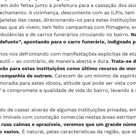
em sido feitas junto à prefeitura para a cassação dos alv
fechamento. A vizinhança, descontente com as ILPIs, te
anelas das casas, direcionando-os para estas instituiçõe
osas que ali vivem; tem feito campanhas com filmagens, e
bulâncias e de carros funerários circulando no bairro.
N
efunto”, apontando para o carro funerário, indignado p
os nos defrontando com manifestações explícitas de eta
sutil – ao contrário, de maneira aberta e dura.
Trata-se 
vão para estas instituições como último recurso de mor
 companhia de outrem.
Carecem de um mínimo de espírit
radia para estes idosos, atitude que pode ser vista com
” e compromete a qualidade de vida do bairro, levando à 
ido de cassar alvarás de algumas instituições privadas, 
o imóveis com conotação comercial nestas áreas estrita
ruas calmas e aprazíveis, veremos que um grande núme
o vazios.
É natural, pelas características da região, que e