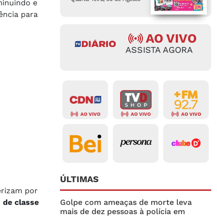
minuindo e
ência para
AO VIVO
ASSISTA AGORA
AO VIVO
AO VIVO
AO VIVO
ÚLTIMAS
erizam por
 de classe
Golpe com ameaças de morte leva
mais de dez pessoas à polícia em