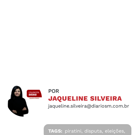
POR
JAQUELINE SILVEIRA
jaqueline.silveira@diariosm.com.br
TAGS:
piratini,
disputa,
eleições,