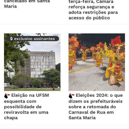
cancelado em Santa
terça-feira, Câmara
Maria
reforça segurança e
adota restrições para
acesso do público
🔒 exclusivo assinantes
Eleição na UFSM
Eleições 2024: o que
esquenta com
dizem os prefeituráveis
possibilidade de
sobre a retomada do
reviravolta em uma
Carnaval de Rua em
chapa
Santa Maria