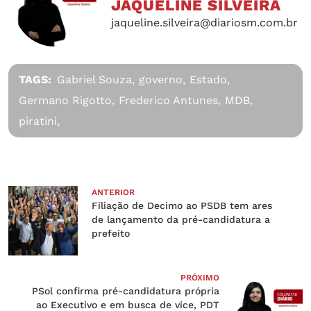
JAQUELINE SILVEIRA
jaqueline.silveira@diariosm.com.br
TAGS:
Gabriel Souza,
governo,
Estado,
Germano Rigotto,
Frederico Antunes,
MDB,
piratini,
ANTERIOR
Filiação de Decimo ao PSDB tem ares
de lançamento da pré-candidatura a
prefeito
PRÓXIMO
PSol confirma pré-candidatura própria
ao Executivo e em busca de vice, PDT