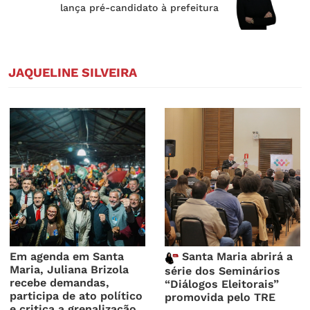
lança pré-candidato à prefeitura
JAQUELINE SILVEIRA
Em agenda em Santa
Santa Maria abrirá a
Maria, Juliana Brizola
série dos Seminários
recebe demandas,
“Diálogos Eleitorais”
participa de ato político
promovida pelo TRE
e critica a grenalização