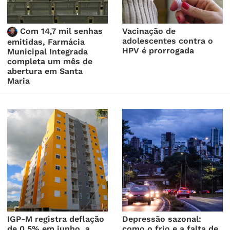
Com 14,7 mil senhas
Vacinação de
adolescentes contra o
emitidas, Farmácia
HPV é prorrogada
Municipal Integrada
completa um mês de
abertura em Santa
Maria
IGP-M registra deflação
Depressão sazonal:
de 0,5% em junho, a
como o frio e a falta de