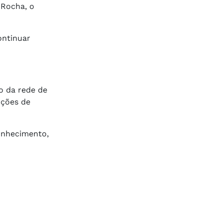
 Rocha, o
ontinuar
o da rede de
uções de
onhecimento,