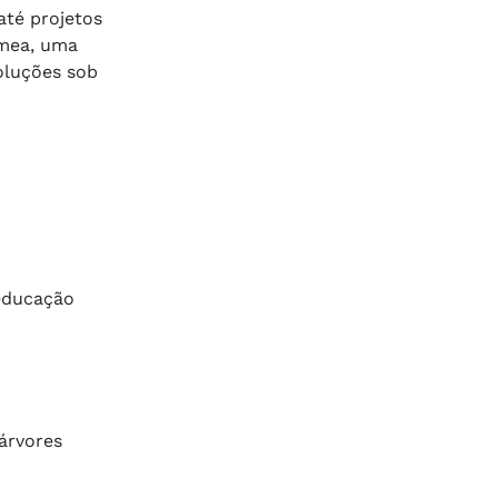
até projetos
ímea, uma
soluções sob
 educação
árvores