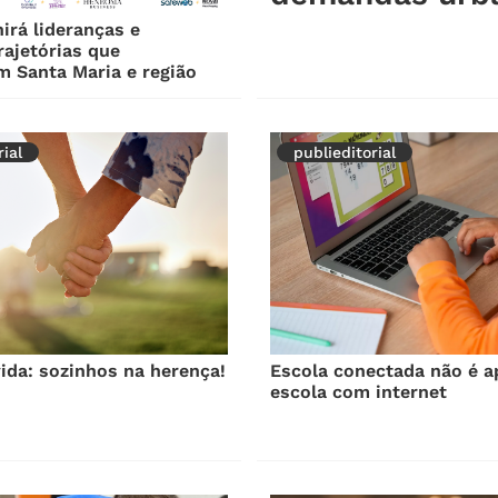
nirá lideranças e
rajetórias que
 Santa Maria e região
ial
publieditorial
ida: sozinhos na herença!
Escola conectada não é a
escola com internet