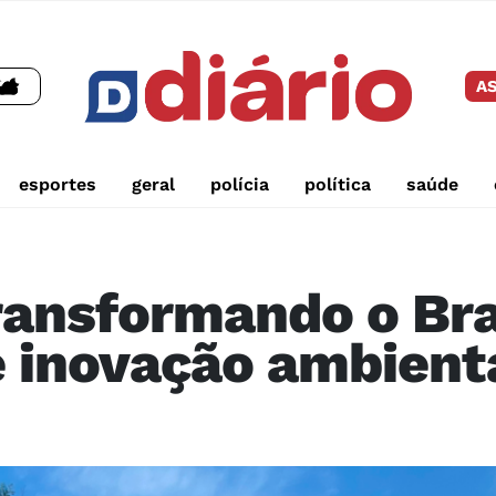
AS
esportes
geral
polícia
política
saúde
ransformando o Br
e inovação ambient