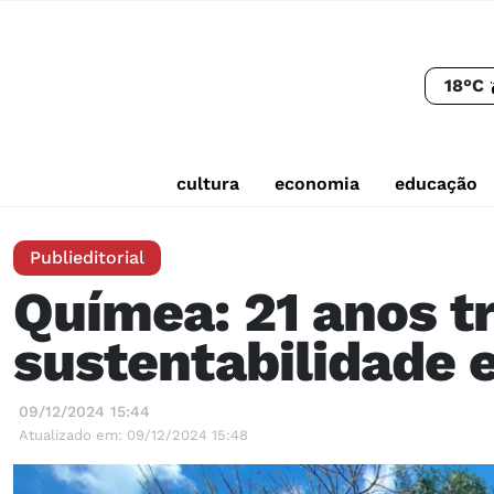
18°C
cultura
economia
educação
Publieditorial
Químea: 21 anos t
sustentabilidade 
09/12/2024 15:44
Atualizado em: 09/12/2024 15:48