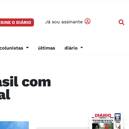
Já sou assinante
SINE O DIÁRIO
colunistas
últimas
diário
asil com
al