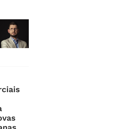
ciais
a
ovas
anas