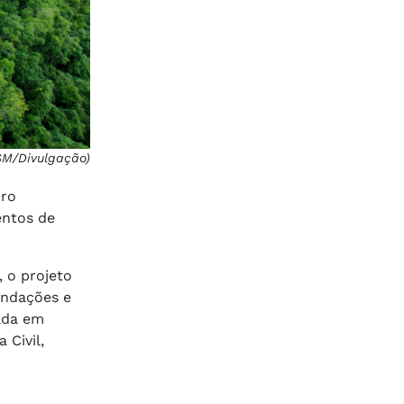
SM/Divulgação)
rro
entos de
 o projeto
undações e
nada em
 Civil,