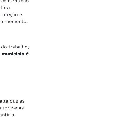
Os furos são
tir a
proteção e
 No momento,
 do trabalho,
o município é
alta que as
utorizadas.
antir a