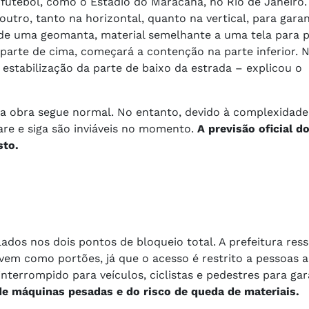
tebol, como o Estádio do Maracanã, no Rio de Janeiro. 
tro, tanto na horizontal, quanto na vertical, para garan
o de uma geomanta, material semelhante a uma tela para 
 parte de cima, começará a contenção na parte inferior.
 estabilização da parte de baixo da estrada – explicou o
a obra segue normal. No entanto, devido à complexidade
are e siga são inviáveis no momento.
A previsão oficial d
sto.
dos nos dois pontos de bloqueio total. A prefeitura ress
m como portões, já que o acesso é restrito a pessoas a
terrompido para veículos, ciclistas e pedestres para gar
e máquinas pesadas e do risco de queda de materiais.